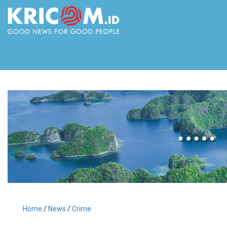
Home
/
News
/
Crime