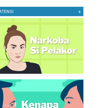
ATENSI
+