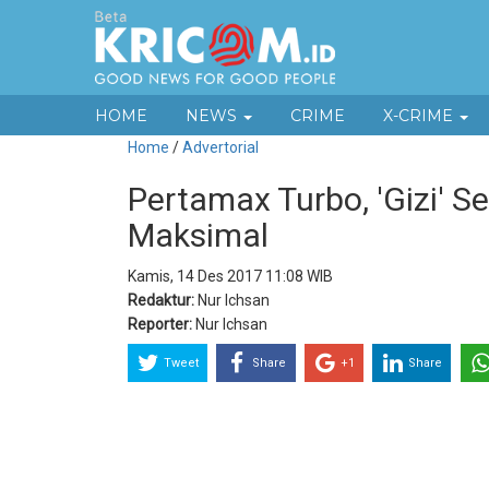
HOME
NEWS
CRIME
X-CRIME
Home
/
Advertorial
Pertamax Turbo, 'Gizi' 
Maksimal
Kamis, 14 Des 2017 11:08 WIB
Redaktur:
Nur Ichsan
Reporter:
Nur Ichsan
Tweet
Share
+1
Share