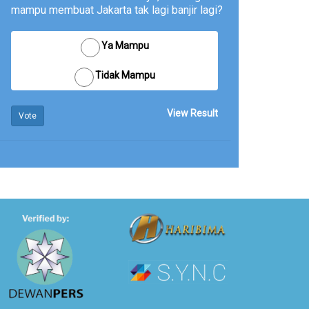
mampu membuat Jakarta tak lagi banjir lagi?
Ya Mampu
Tidak Mampu
View Result
Vote