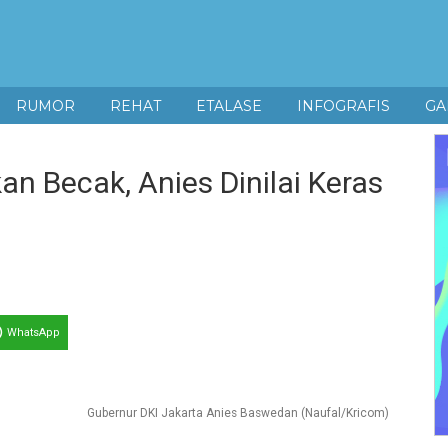
RUMOR
REHAT
ETALASE
INFOGRAFIS
GA
n Becak, Anies Dinilai Keras
WhatsApp
Gubernur DKI Jakarta Anies Baswedan (Naufal/Kricom)