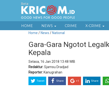
HOME
NEWS
CRIME
X-CRIME
Home
/
News
/
National
Gara-Gara Ngotot Legalka
Kepala
Selasa, 16 Jan 2018 13:48 WIB
Redaktur:
Sjamsu Dradjad
Reporter:
Kanugrahan
Tweet
Share
+1
Share