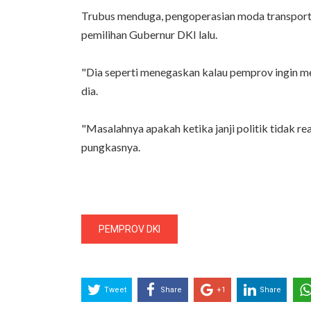
Trubus menduga, pengoperasian moda transportas
pemilihan Gubernur DKI lalu.
"Dia seperti menegaskan kalau pemprov ingin mew
dia.
"Masalahnya apakah ketika janji politik tidak rea
pungkasnya.
PEMPROV DKI
Tweet
Share
+1
Share