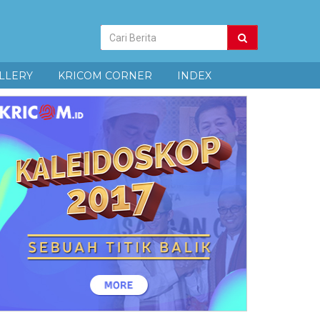
Pencarian
Berita
LLERY
KRICOM CORNER
INDEX