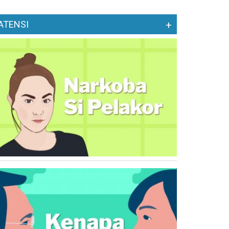
ATENSI
+