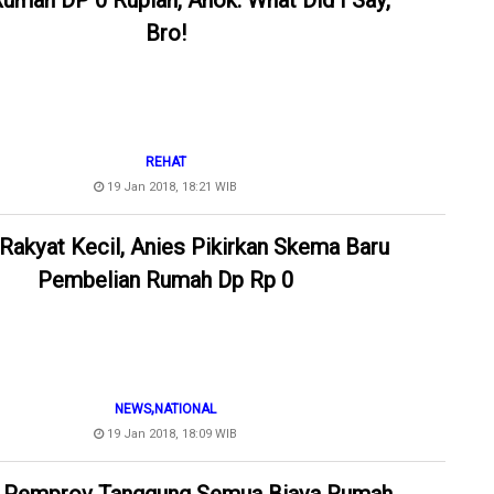
Rumah DP 0 Rupiah, Ahok: What Did I Say,
Bro!
REHAT
19 Jan 2018, 18:21 WIB
Rakyat Kecil, Anies Pikirkan Skema Baru
Pembelian Rumah Dp Rp 0
,
NEWS
NATIONAL
19 Jan 2018, 18:09 WIB