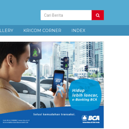
Pencarian
Berita
LLERY
KRICOM CORNER
INDEX