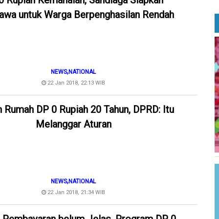
0 Rupiah Kemahalan, Sandiaga Siapkan
awa untuk Warga Berpenghasilan Rendah
,
NEWS
NATIONAL
22 Jan 2018, 22:13 WIB
n Rumah DP 0 Rupiah 20 Tahun, DPRD: Itu
Melanggar Aturan
,
NEWS
NATIONAL
22 Jan 2018, 21:34 WIB