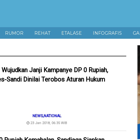
RUMOR
REHAT
ETALASE
INFOGRAFIS
GA
 Wujudkan Janji Kampanye DP 0 Rupiah,
es-Sandi Dinilai Terobos Aturan Hukum
,
NEWS
NATIONAL
23 Jan 2018, 06:35 WIB