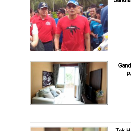
Sandia
Gand
P