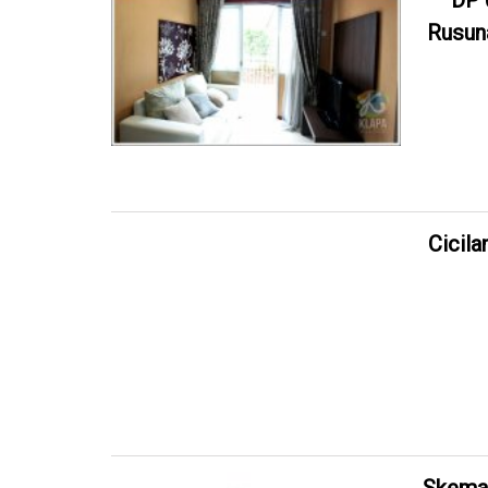
DP 
Rusun
Cicila