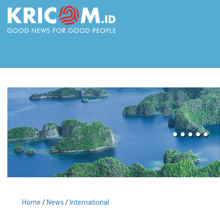
Home
/
News
/
International