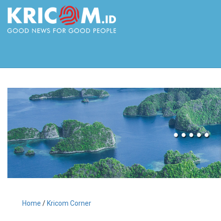
Home
/
Kricom Corner