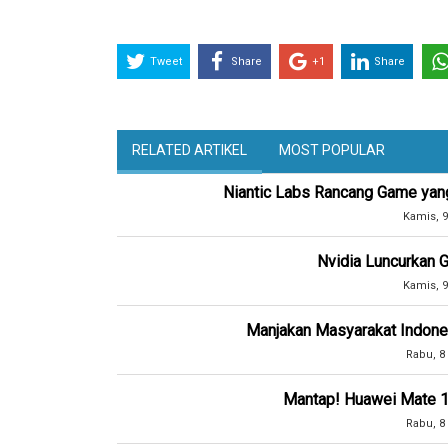
Tweet
Share
+1
Share
RELATED ARTIKEL
MOST POPULAR
Niantic Labs Rancang Game yang
Kamis, 9
Nvidia Luncurkan G
Kamis, 9
Manjakan Masyarakat Indones
Rabu, 8
Mantap! Huawei Mate 10
Rabu, 8