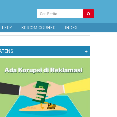
Pencarian
Berita
LLERY
KRICOM CORNER
INDEX
ATENSI
+