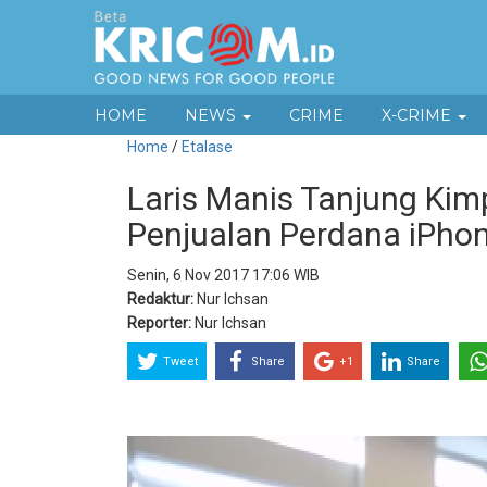
HOME
NEWS
CRIME
X-CRIME
Home
/
Etalase
Laris Manis Tanjung Kim
Penjualan Perdana iPhon
Senin, 6 Nov 2017 17:06 WIB
Redaktur:
Nur Ichsan
Reporter:
Nur Ichsan
Tweet
Share
+1
Share