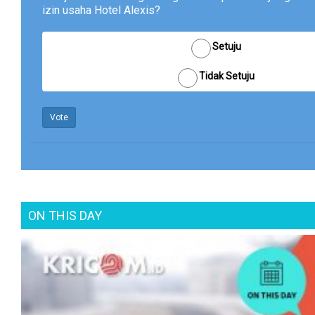
izin usaha Hotel Alexis?
Setuju
Tidak Setuju
Vote
ON THIS DAY