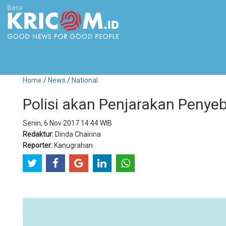
Home
/
News
/
National
Polisi akan Penjarakan Penye
Senin, 6 Nov 2017 14:44 WIB
Redaktur:
Dinda Chairina
Reporter:
Kanugrahan