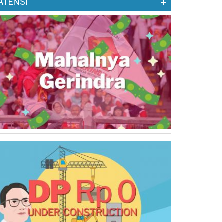
ATENSI
+