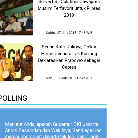
Survei LSI: Cak Imin Cawapres
Muslim Terfavorit untuk Pilpres
2019
Sabtu, 27 Jan 2018 17:43 WIB
Sering Kritik Jokowi, Golkar
Heran Gerindra Tak Kunjung
Deklarasikan Prabowo sebagai
Capres
Rabu, 31 Jan 2018 13:32 WIB
POLLING
Menurut Anda, apakah Gubernur DKI Jakarta
Anies Baswedan dan Wakilnya, Sandiaga Uno
mampu membuat Jakarta tak lagi banjir lagi?