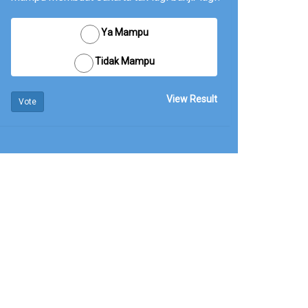
Ya Mampu
Tidak Mampu
View Result
Vote