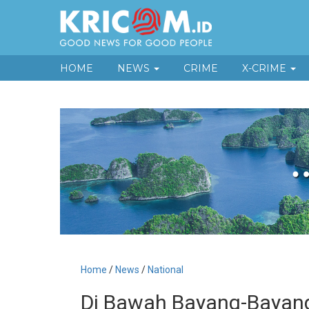
HOME
NEWS
CRIME
X-CRIME
Home
/
News
/
National
Di Bawah Bayang-Bayang