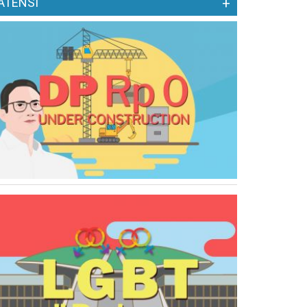
ATENSI
+