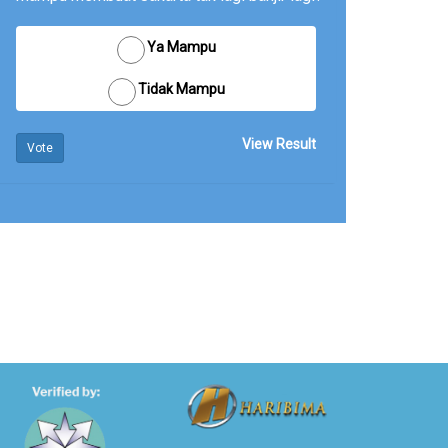
Ya Mampu
Tidak Mampu
View Result
Vote