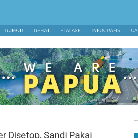
RUMOR
REHAT
ETALASE
INFOGRAFIS
GA
r Disetop, Sandi Pakai