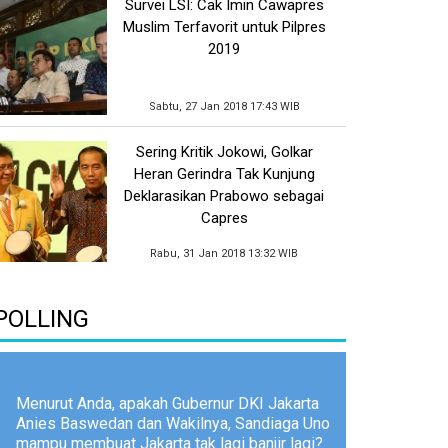
Survei LSI: Cak Imin Cawapres
Muslim Terfavorit untuk Pilpres
2019
Sabtu, 27 Jan 2018 17:43 WIB
Sering Kritik Jokowi, Golkar
Heran Gerindra Tak Kunjung
Deklarasikan Prabowo sebagai
Capres
Rabu, 31 Jan 2018 13:32 WIB
POLLING
Menurut Anda, apakah Gubernur DKI Jakarta
Anies Baswedan dan Wakilnya, Sandiaga Uno
mampu membuat Jakarta tak lagi banjir lagi?