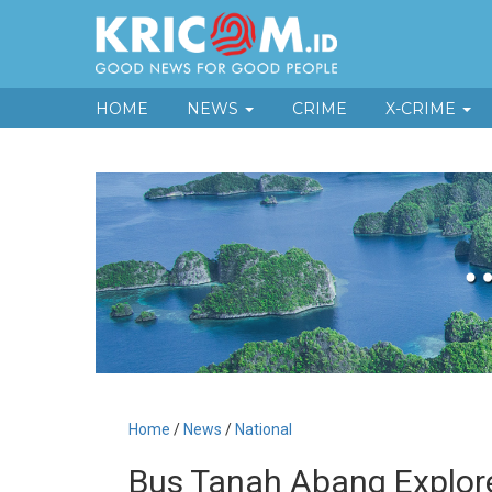
HOME
NEWS
CRIME
X-CRIME
Home
/
News
/
National
Bus Tanah Abang Explore