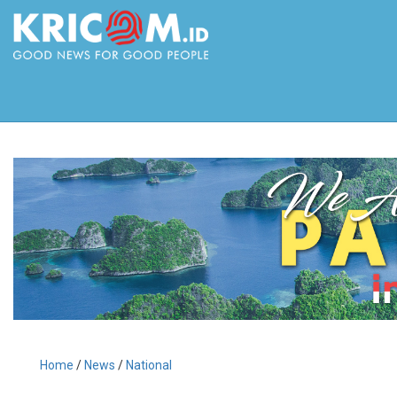
Home
/
News
/
National