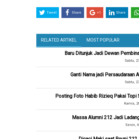
Tweet
Share
+1
Share
RELATED ARTIKEL
MOST POPULAR
Baru Ditunjuk Jadi Dewan Pembina
Sabtu, 2
Ganti Nama jadi Persaudaraan 
Sabtu, 2
Posting Foto Habib Rizieq Pakai Topi 
Kamis, 2
Massa Alumni 212 Jadi Ladang
Senin, 4
Dicaci Maki saat Reuni 212