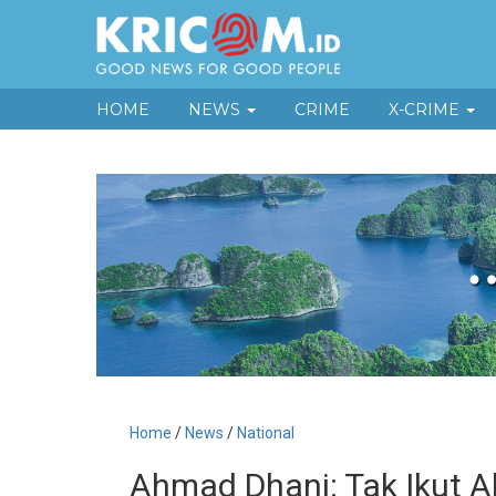
HOME
NEWS
CRIME
X-CRIME
Home
/
News
/
National
Ahmad Dhani: Tak Ikut A