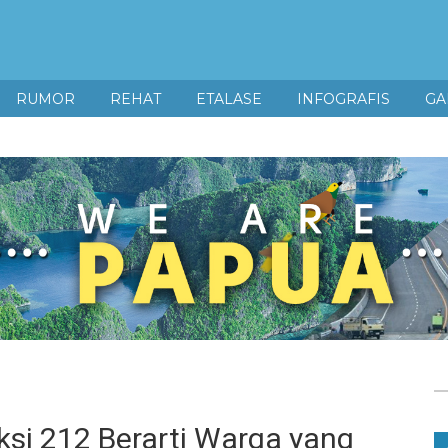
RUMOR
REHAT
ETALASE
INFOGRAFIS
GA
ksi 212 Berarti Warga yang