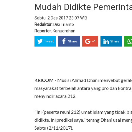
Mudah Didikte Pemerint
Sabtu, 2 Des 2017 23:07 WIB
Redaktur:
Diki Trianto
Reporter:
Kanugrahan
Tweet
Share
+1
Share
KRICOM
- Musisi Ahmad Dhani menyebut gerak
masyarakat terbelah antara yang pro dan kontra
menyindir acara 212.
"Ini (peserta reuni 212) umat Islam yang tidak bi
didikte. Ini prediksi saya," terang Dhani usai m
Sabtu (2/11/2017).