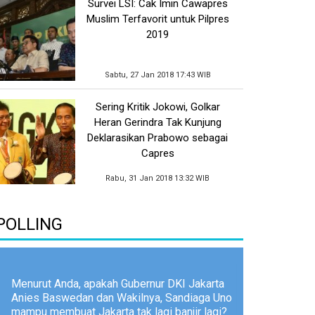
Survei LSI: Cak Imin Cawapres
Muslim Terfavorit untuk Pilpres
2019
Sabtu, 27 Jan 2018 17:43 WIB
Sering Kritik Jokowi, Golkar
Heran Gerindra Tak Kunjung
Deklarasikan Prabowo sebagai
Capres
Rabu, 31 Jan 2018 13:32 WIB
POLLING
Menurut Anda, apakah Gubernur DKI Jakarta
Anies Baswedan dan Wakilnya, Sandiaga Uno
mampu membuat Jakarta tak lagi banjir lagi?