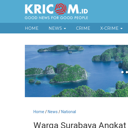
HOME
NEWS
CRIME
X-CRIME
Home
/
News
/
National
Warga Surabaya Angkat