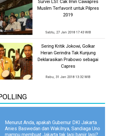
Survei LSI: Cak Imin Cawapres
Muslim Terfavorit untuk Pilpres
2019
Sabtu, 27 Jan 2018 17:43 WIB
Sering Kritik Jokowi, Golkar
Heran Gerindra Tak Kunjung
Deklarasikan Prabowo sebagai
Capres
Rabu, 31 Jan 2018 13:32 WIB
POLLING
Menurut Anda, apakah Gubernur DKI Jakarta
Anies Baswedan dan Wakilnya, Sandiaga Uno
mampu membuat Jakarta tak lagi banjir lagi?