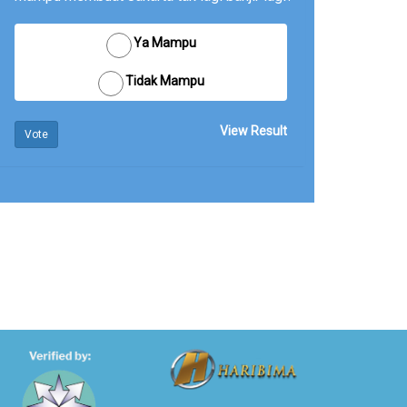
Ya Mampu
Tidak Mampu
View Result
Vote