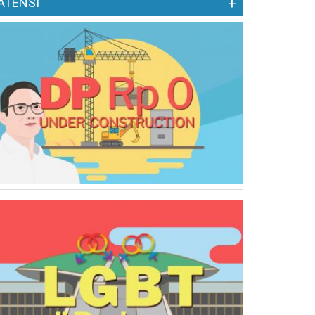
ATENSI
+