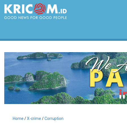
Home
/
X-crime
/
Corruption