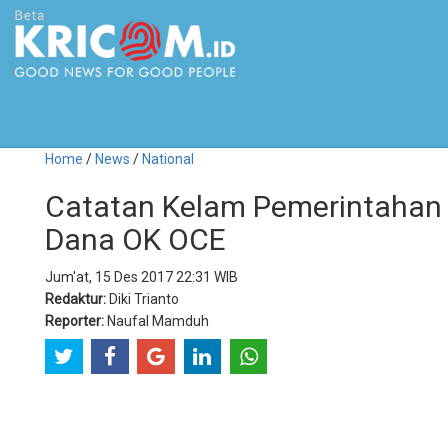
Home
/
News
/
National
Catatan Kelam Pemerintahan 
Dana OK OCE
Jum'at, 15 Des 2017 22:31 WIB
Redaktur:
Diki Trianto
Reporter:
Naufal Mamduh