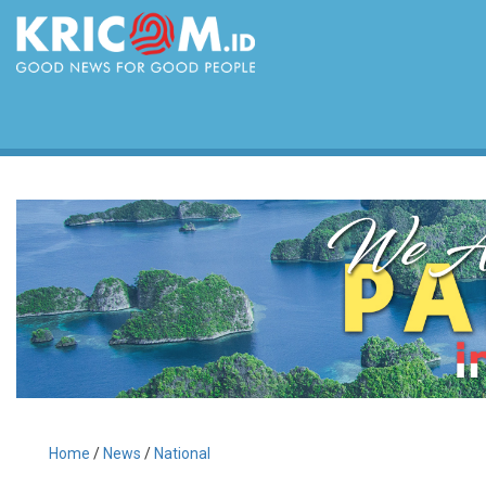
Home
/
News
/
National