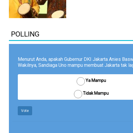
POLLING
Menurut Anda, apakah Gubernur DKI Jakarta Anies Bas
Wakilnya, Sandiaga Uno mampu membuat Jakarta tak lagi
Ya Mampu
Tidak Mampu
Vote