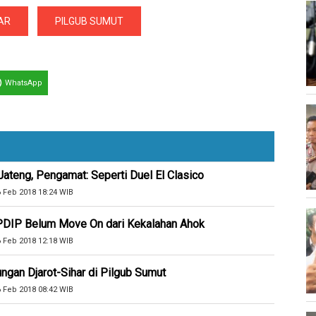
AR
PILGUB SUMUT
WhatsApp
teng, Pengamat: Seperti Duel El Clasico
6 Feb 2018 18:24 WIB
 PDIP Belum Move On dari Kekalahan Ahok
6 Feb 2018 12:18 WIB
ungan Djarot-Sihar di Pilgub Sumut
6 Feb 2018 08:42 WIB