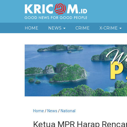
HOME
NEWS
CRIME
X-CRIME
Home
/
News
/
National
Ketua MPR Harap Rencan