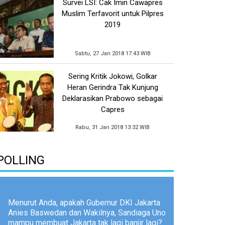
Survei LSI: Cak Imin Cawapres
Muslim Terfavorit untuk Pilpres
2019
Sabtu, 27 Jan 2018 17:43 WIB
Sering Kritik Jokowi, Golkar
Heran Gerindra Tak Kunjung
Deklarasikan Prabowo sebagai
Capres
Rabu, 31 Jan 2018 13:32 WIB
POLLING
Menurut Anda, apakah Gubernur DKI Jakarta
Anies Baswedan dan Wakilnya, Sandiaga Uno
mampu membuat Jakarta tak lagi banjir lagi?