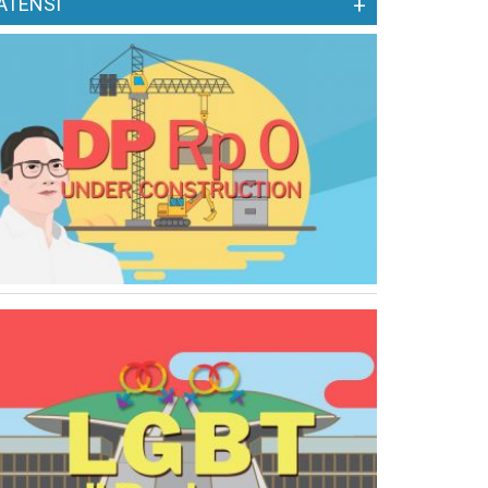
ATENSI
+