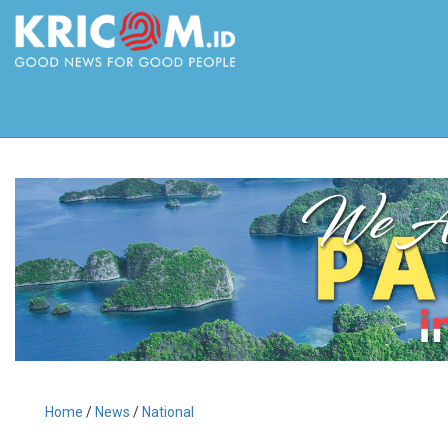
Home
/
News
/
National