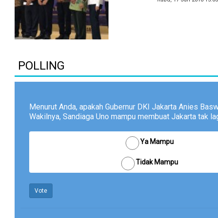
POLLING
Menurut Anda, apakah Gubernur DKI Jakarta Anies Bas
Wakilnya, Sandiaga Uno mampu membuat Jakarta tak lagi
Ya Mampu
Tidak Mampu
Vote