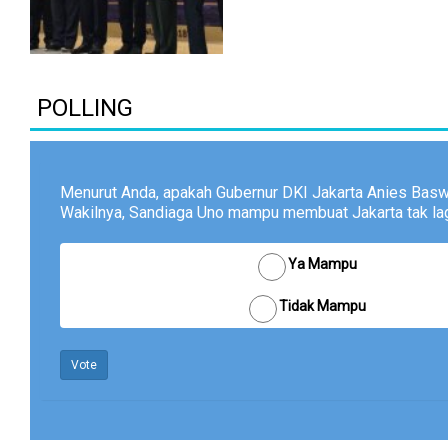
POLLING
Menurut Anda, apakah Gubernur DKI Jakarta Anies Bas
Wakilnya, Sandiaga Uno mampu membuat Jakarta tak lagi
Ya Mampu
Tidak Mampu
Vote