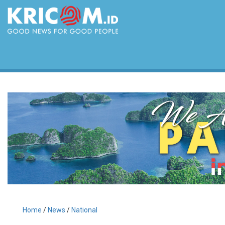
Home
/
News
/
National