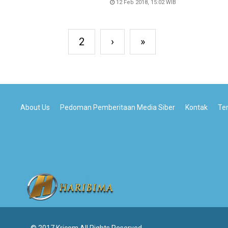
12 Feb 2018, 15:02 WIB
2
›
»
About Us
Pedoman Pemberitaan Media Siber
Kontak
Te