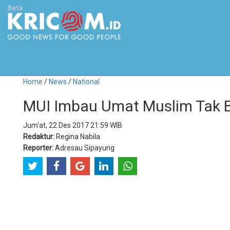
Home
/
News
/
National
MUI Imbau Umat Muslim Tak B
Jum'at, 22 Des 2017 21:59 WIB
Redaktur:
Regina Nabila
Reporter:
Adresau Sipayung