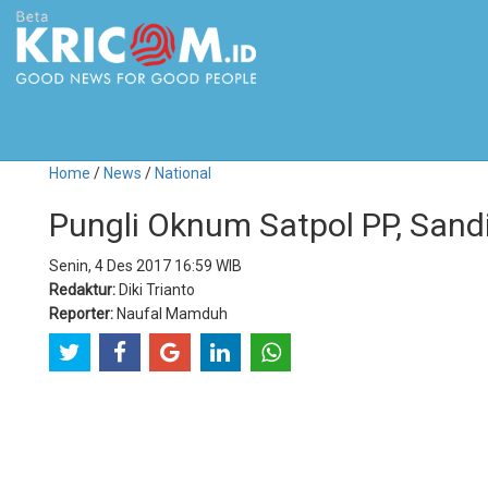
Home
/
News
/
National
Pungli Oknum Satpol PP, Sand
Senin, 4 Des 2017 16:59 WIB
Redaktur:
Diki Trianto
Reporter:
Naufal Mamduh