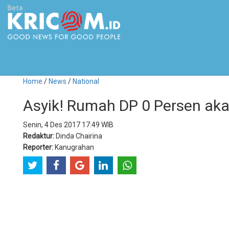
Home
/
News
/
National
Asyik! Rumah DP 0 Persen ak
Senin, 4 Des 2017 17:49 WIB
Redaktur:
Dinda Chairina
Reporter:
Kanugrahan