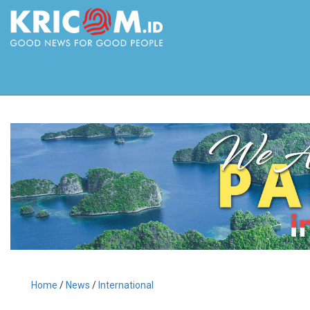
Home
/
News
/
International