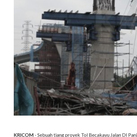
KRICOM
- Sebuah tiang proyek Tol Becakayu Jalan DI Panj