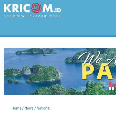
Home
/
News
/
National