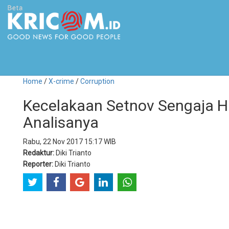
Home
/
X-crime
/
Corruption
Kecelakaan Setnov Sengaja Hi
Analisanya
Rabu, 22 Nov 2017 15:17 WIB
Redaktur:
Diki Trianto
Reporter:
Diki Trianto