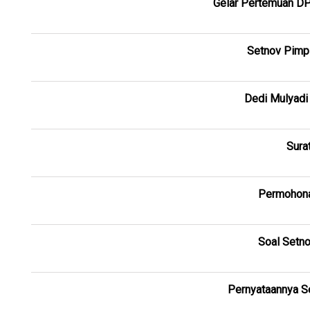
Gelar Pertemuan DPD
Setnov Pimpi
Dedi Mulyadi
Sura
Permohona
Soal Setn
Pernyataannya S