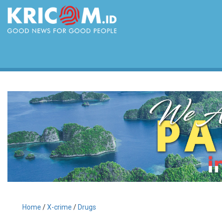
Home
/
X-crime
/
Drugs