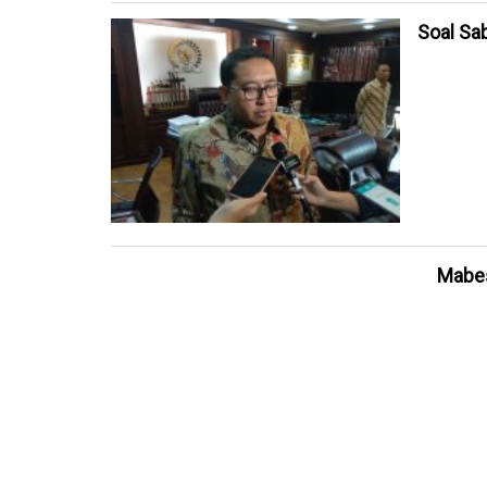
Soal Sab
Mabes