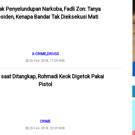
k Penyelundupan Narkoba, Fadli Zon: Tanya
siden, Kenapa Bandar Tak Dieksekusi Mati
,
X-CRIME
DRUGS
26 Feb 2018, 17:09 WIB
 saat Ditangkap, Rohmadi Keok Digetok Pakai
Pistol
CRIME
25 Feb 2018, 23:59 WIB