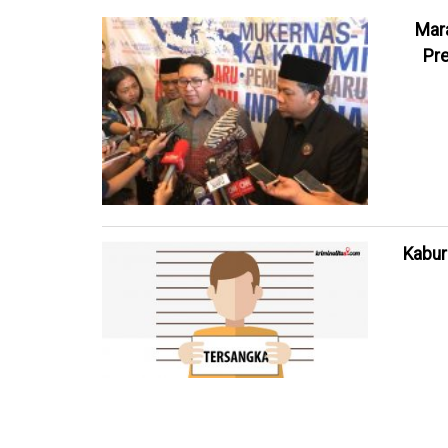
Mara
Pre
Kabur