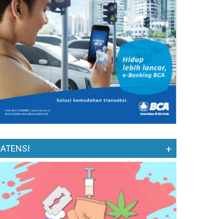
ATENSI
+