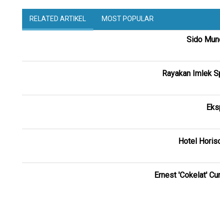
RELATED ARTIKEL
MOST POPULAR
Sido Munc
Rayakan Imlek S
Eksp
Hotel Horis
Ernest 'Cokelat' 