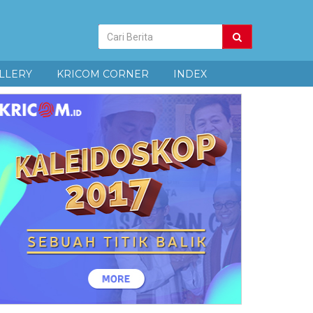
Pencarian
Berita
LLERY
KRICOM CORNER
INDEX