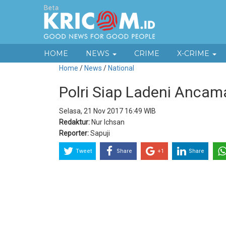
HOME
NEWS
CRIME
X-CRIME
Home
/
News
/
National
Polri Siap Ladeni Anca
Selasa, 21 Nov 2017 16:49 WIB
Redaktur:
Nur Ichsan
Reporter:
Sapuji
Tweet
Share
+1
Share