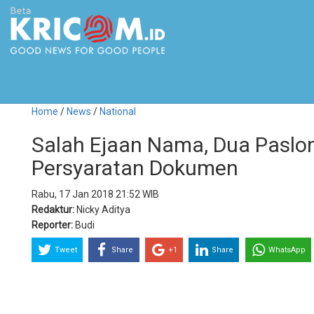
Home
/
News
/
National
Salah Ejaan Nama, Dua Paslo
Persyaratan Dokumen
Rabu, 17 Jan 2018 21:52 WIB
Redaktur:
Nicky Aditya
Reporter:
Budi
Tweet
Share
+1
Share
WhatsApp