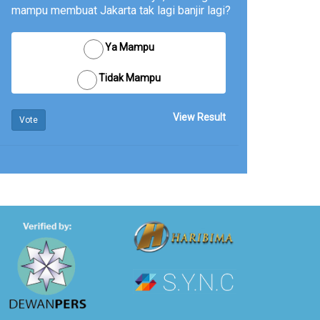
mampu membuat Jakarta tak lagi banjir lagi?
Ya Mampu
Tidak Mampu
View Result
Vote