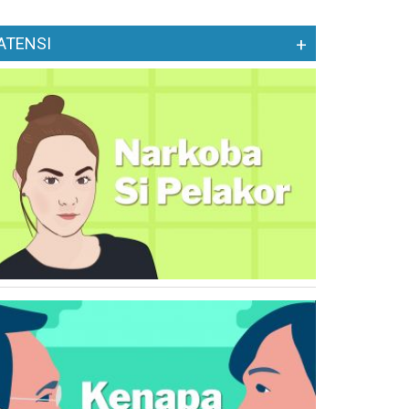
ATENSI
+