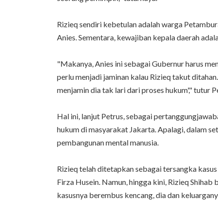
Rizieq sendiri kebetulan adalah warga Petambur
Anies. Sementara, kewajiban kepala daerah ada
"Makanya, Anies ini sebagai Gubernur harus mem
perlu menjadi jaminan kalau Rizieq takut ditaha
menjamin dia tak lari dari proses hukum'," tutur P
Hal ini, lanjut Petrus, sebagai pertanggungjawa
hukum di masyarakat Jakarta. Apalagi, dalam s
pembangunan mental manusia.
Rizieq telah ditetapkan sebagai tersangka kasu
Firza Husein. Namun, hingga kini, Rizieq Shihab 
kasusnya berembus kencang, dia dan keluargany