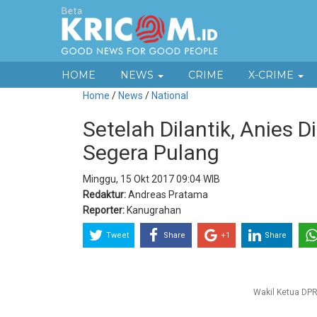
HOME
NEWS
CRIME
X-CRIME
Home
/
News
/
National
Setelah Dilantik, Anies D
Segera Pulang
Minggu, 15 Okt 2017 09:04 WIB
Redaktur:
Andreas Pratama
Reporter:
Kanugrahan
Tweet
Share
+1
Share
Wakil Ketua DPR