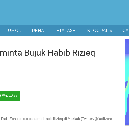
RUMOR
REHAT
ETALASE
INFOGRAFIS
GA
iminta Bujuk Habib Rizieq
WhatsApp
 Fadli Zon berfoto bersama Habib Rizieq di Mekkah (Twitter/@fadlizon)