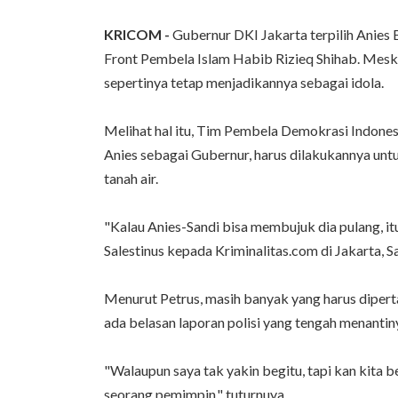
KRICOM -
Gubernur DKI Jakarta terpilih Anies
Front Pembela Islam Habib Rizieq Shihab. Meski
sepertinya tetap menjadikannya sebagai idola.
Melihat hal itu, Tim P‎embela Demokrasi Indon
Anies sebagai Gubernur, harus dilakukannya unt
tanah air.
"Kalau Anies-Sandi bisa membujuk dia pulang, it
Salestinus kepada Kriminalitas.com di Jakarta, 
Menurut Petrus, masih banyak yang harus diper
ada belasan laporan polisi yang tengah menantin
"Wa‎laupun saya tak yakin begitu, tapi kan kita b
seorang pemimpin," tuturnuya.