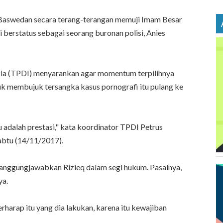
 Baswedan secara terang-terangan memuji Imam Besar
 berstatus sebagai seorang buronan polisi, Anies
esia (TPDI) menyarankan agar momentum terpilihnya
uk membujuk tersangka kasus pornografi itu pulang ke
u adalah prestasi," kata koordinator TPDI Petrus
Sabtu (14/11/2017).
tanggungjawabkan Rizieq dalam segi hukum. Pasalnya,
ya.
erharap itu yang dia lakukan, karena itu kewajiban