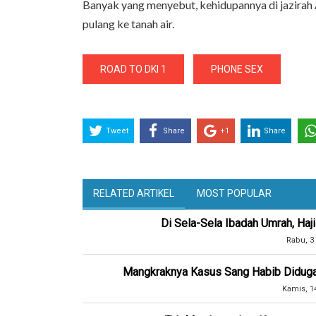
Banyak yang menyebut, kehidupannya di jazirah 
pulang ke tanah air.
ROAD TO DKI 1
PHONE SEX
Tweet
Share
+1
Share
RELATED ARTIKEL
MOST POPULAR
Di Sela-Sela Ibadah Umrah, Haj
Rabu, 3
Mangkraknya Kasus Sang Habib Diduga 
Kamis, 1