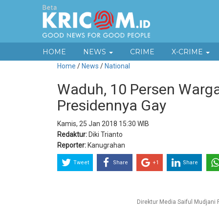
HOME
NEWS
CRIME
X-CRIME
Home
/
News
/
National
Waduh, 10 Persen Warga 
Presidennya Gay
Kamis, 25 Jan 2018 15:30 WIB
Redaktur:
Diki Trianto
Reporter:
Kanugrahan
Tweet
Share
+1
Share
Direktur Media Saiful Mudjan