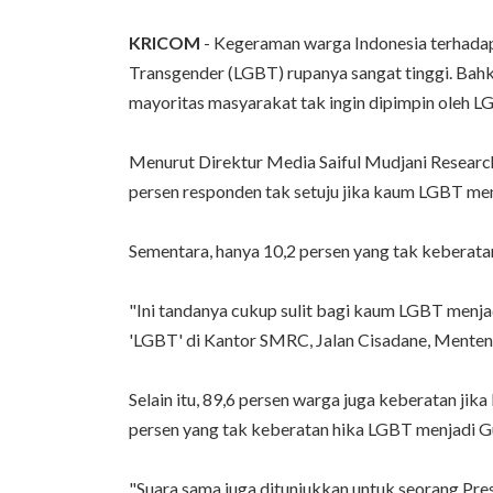
KRICOM
- Kegeraman warga Indonesia terhadap 
Transgender (LGBT) rupanya sangat tinggi. Bahk
mayoritas masyarakat tak ingin dipimpin oleh L
Menurut Direktur Media Saiful Mudjani Researc
persen responden tak setuju jika kaum LGBT menj
Sementara, hanya 10,2 persen yang tak keberatan
"Ini tandanya cukup sulit bagi kaum LGBT menjad
'LGBT' di Kantor SMRC, Jalan Cisadane, Menteng
Selain itu, 89,6 persen warga juga keberatan ji
persen yang tak keberatan hika LGBT menjadi G
"Suara sama juga ditunjukkan untuk seorang Pres