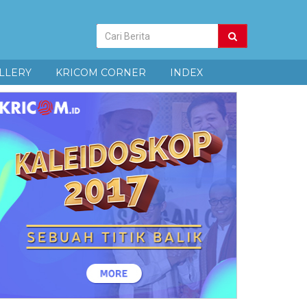
Pencarian
Berita
LLERY
KRICOM CORNER
INDEX