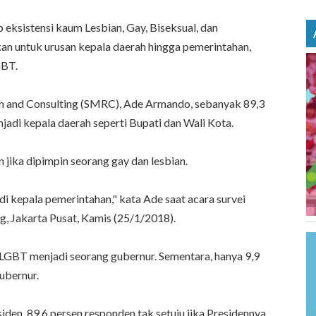
eksistensi kaum Lesbian, Gay, Biseksual, dan
an untuk urusan kepala daerah hingga pemerintahan,
GBT.
h and Consulting (SMRC), Ade Armando, sebanyak 89,3
adi kepala daerah seperti Bupati dan Wali Kota.
 jika dipimpin seorang gay dan lesbian.
i kepala pemerintahan," kata Ade saat acara survei
, Jakarta Pusat, Kamis (25/1/2018).
ka LGBT menjadi seorang gubernur. Sementara, hanya 9,9
ubernur.
iden. 89,6 persen responden tak setuju jika Presidennya