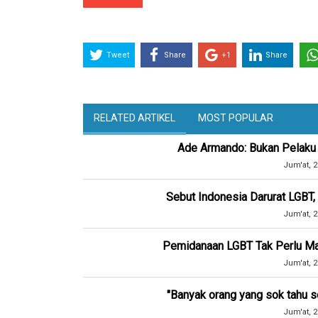
Tweet
Share
+1
Share
RELATED ARTIKEL
MOST POPULAR
Ade Armando: Bukan Pelaku L
Jum'at, 2
Sebut Indonesia Darurat LGBT,
Jum'at, 2
Pemidanaan LGBT Tak Perlu Mas
Jum'at, 2
"Banyak orang yang sok tahu s
Jum'at, 2