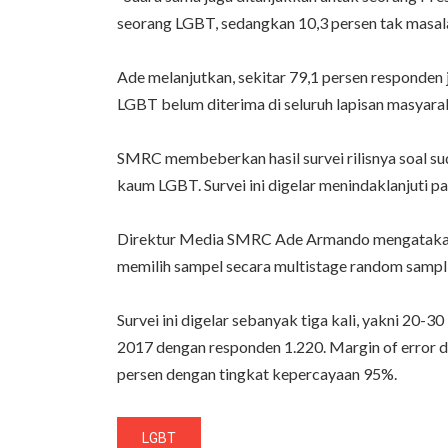
seorang LGBT, sedangkan 10,3 persen tak masala
Ade melanjutkan, sekitar 79,1 persen responden
LGBT belum diterima di seluruh lapisan masyarak
SMRC membeberkan hasil survei rilisnya soal s
kaum LGBT. Survei ini digelar menindaklanjuti 
Direktur Media SMRC Ade Armando mengatakan, s
memilih sampel secara multistage random sampl
Survei ini digelar sebanyak tiga kali, yakni 2
2017 dengan responden 1.220. Margin of error di
persen dengan tingkat kepercayaan 95%.
LGBT