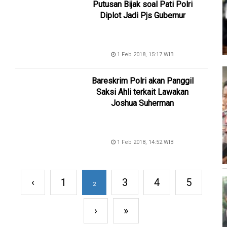
Putusan Bijak soal Pati Polri
Diplot Jadi Pjs Gubernur
1 Feb 2018, 15:17 WIB
Bareskrim Polri akan Panggil
Saksi Ahli terkait Lawakan
Joshua Suherman
1 Feb 2018, 14:52 WIB
‹
1
3
4
5
2
›
»