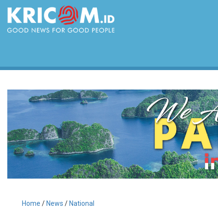
Home
/
News
/
National