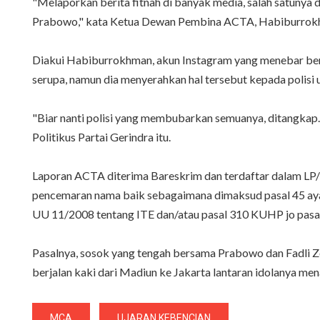
"Melaporkan berita fitnah di banyak media, salah satun
Prabowo," kata Ketua Dewan Pembina ACTA, Habiburrokhma
Diakui Habiburrokhman, akun Instagram yang menebar beri
serupa, namun dia menyerahkan hal tersebut kepada polisi 
"Biar nanti polisi yang membubarkan semuanya, ditangkap. 
Politikus Partai Gerindra itu.
Laporan ACTA diterima Bareskrim dan terdaftar dalam LP/
pencemaran nama baik sebagaimana dimaksud pasal 45 ayat 
UU 11/2008 tentang ITE dan/atau pasal 310 KUHP jo pas
Pasalnya, sosok yang tengah bersama Prabowo dan Fadli
berjalan kaki dari Madiun ke Jakarta lantaran idolanya me
MCA
UJARAN KEBENCIAN