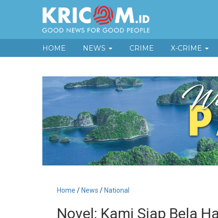
HOME
NEWS
CRIME
X-CRIME
Home
/
News
/
National
Novel: Kami Siap Bela Ha