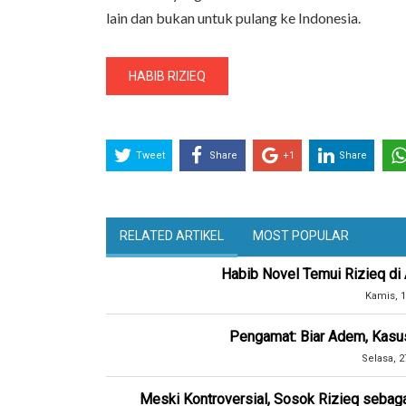
lain dan bukan untuk pulang ke Indonesia.
HABIB RIZIEQ
Tweet
Share
+1
Share
RELATED ARTIKEL
MOST POPULAR
Habib Novel Temui Rizieq di 
Kamis, 1
Pengamat: Biar Adem, Kasus
Selasa, 2
Meski Kontroversial, Sosok Rizieq sebaga