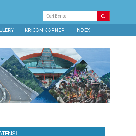
Pencarian
Berita
LLERY
KRICOM CORNER
INDEX
ATENSI
+