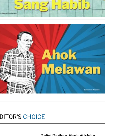
DITOR'S
CHOICE
Polisi Periksa Ahok di Mako