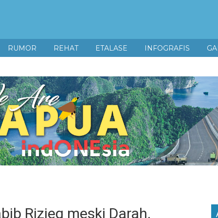
RUMOR
REHAT
ETALASE
INFOGRAFIS
GA
bib Rizieq meski Darah,