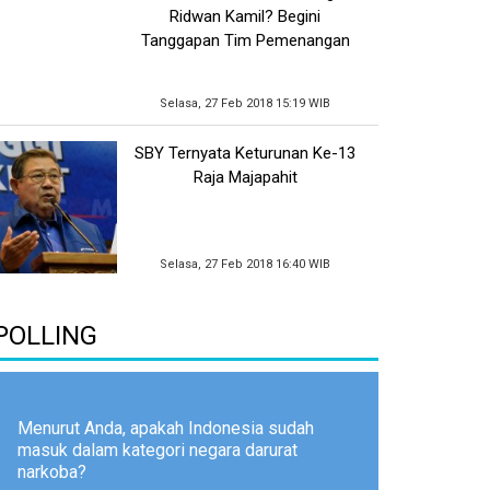
Ridwan Kamil? Begini
Tanggapan Tim Pemenangan
Selasa, 27 Feb 2018 15:19 WIB
SBY Ternyata Keturunan Ke-13
Raja Majapahit
Selasa, 27 Feb 2018 16:40 WIB
POLLING
Menurut Anda, apakah Indonesia sudah
masuk dalam kategori negara darurat
narkoba?