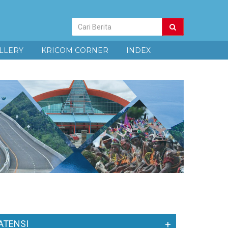
Pencarian
Berita
LLERY
KRICOM CORNER
INDEX
ATENSI
+