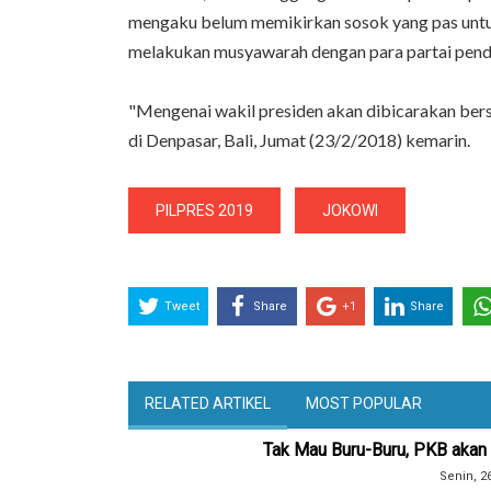
mengaku belum memikirkan sosok yang pas untuk
melakukan musyawarah dengan para partai pen
"Mengenai wakil presiden akan dibicarakan bers
di Denpasar, Bali, Jumat (23/2/2018) kemarin.
PILPRES 2019
JOKOWI
Tweet
Share
+1
Share
RELATED ARTIKEL
MOST POPULAR
Tak Mau Buru-Buru, PKB aka
Senin, 2