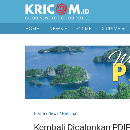
HOME
NEWS
CRIME
X-CRIME
Home
/
News
/
National
Kembali Dicalonkan PDIP