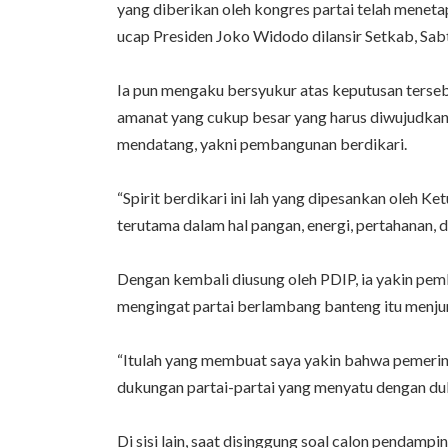
yang diberikan oleh kongres partai telah menet
ucap Presiden Joko Widodo dilansir Setkab, Sab
Ia pun mengaku bersyukur atas keputusan terseb
amanat yang cukup besar yang harus diwujudkann
mendatang, yakni pembangunan berdikari.
“Spirit berdikari ini lah yang dipesankan oleh
terutama dalam hal pangan, energi, pertahanan, d
Dengan kembali diusung oleh PDIP, ia yakin pe
mengingat partai berlambang banteng itu menjun
“Itulah yang membuat saya yakin bahwa pemerinta
dukungan partai-partai yang menyatu dengan duk
Di sisi lain, saat disinggung soal calon pendamp