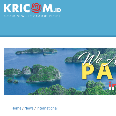
Home
/
News
/
International