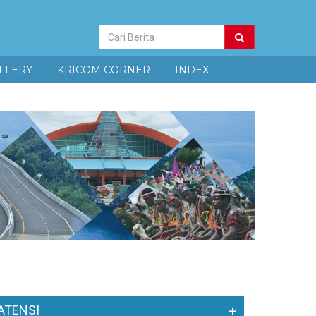
Pencarian
Berita
LLERY
KRICOM CORNER
INDEX
ATENSI
+