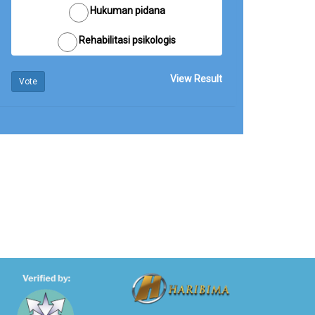
Hukuman pidana
Rehabilitasi psikologis
View Result
Vote