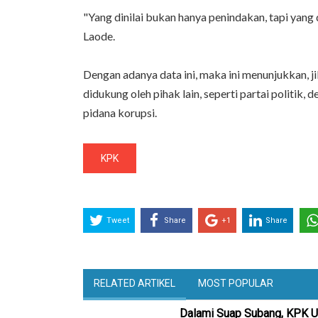
"Yang dinilai bukan hanya penindakan, tapi yang d
Laode.
Dengan adanya data ini, maka ini menunjukkan, j
didukung oleh pihak lain, seperti partai politik
pidana korupsi.
KPK
Tweet
Share
+1
Share
RELATED ARTIKEL
MOST POPULAR
Dalami Suap Subang, KPK U