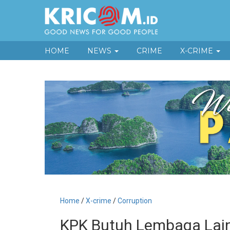
HOME
NEWS
CRIME
X-CRIME
Home
/
X-crime
/
Corruption
KPK Butuh Lembaga Lain