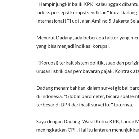
"Hampir jungkir balik KPK, kalau nggak dibantui
indeks persepsi korupsi sendirian," kata Dadang
Internasional (TI), di Jalan Amil no 5, Jakarta S
Menurut Dadang, ada beberapa faktor yang mem
yang bisa menjadi indikasi korupsi.
"(Korupsi) terkait sistem politik, suap dan perizi
urusan listrik dan pembayaran pajak. Kontrak ata
Dadang menambahkan, dalam survei global baro
di Indonesia. "Global barometer, bicara soal l
terbesar di DPR dari hasil survei itu," tuturnya.
Saya dengan Dadang, Wakil Ketua KPK, Laode M 
meningkatkan CPI . Hal itu lantaran menunjukkan