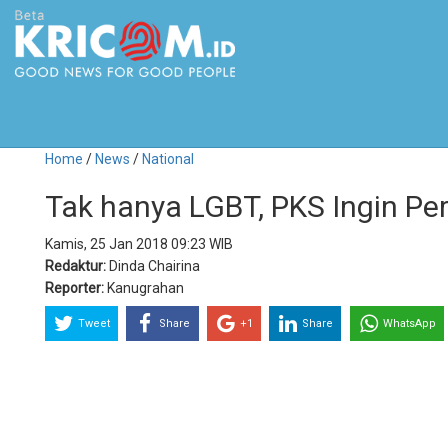
Home
/
News
/
National
Tak hanya LGBT, PKS Ingin P
Kamis, 25 Jan 2018 09:23 WIB
Redaktur:
Dinda Chairina
Reporter:
Kanugrahan
Tweet
Share
+1
Share
WhatsApp