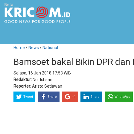
Home
/
News
/
National
Bamsoet bakal Bikin DPR dan
Selasa, 16 Jan 2018 17:53 WIB
Redaktur:
Nur Ichsan
Reporter:
Aristo Setiawan
Tweet
Share
+1
Share
WhatsApp