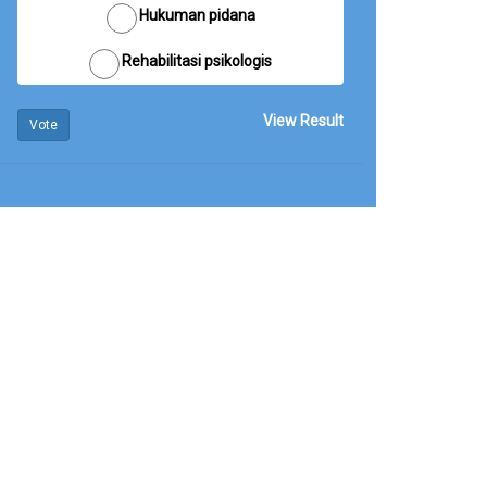
Hukuman pidana
Rehabilitasi psikologis
View Result
Vote