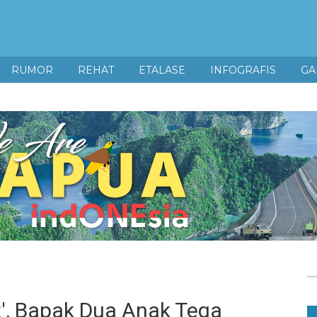
RUMOR
REHAT
ETALASE
INFOGRAFIS
GA
t', Bapak Dua Anak Tega