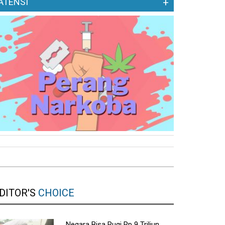
ATENSI
+
DITOR'S
CHOICE
Negara Bisa Rugi Rp 9 Triliun