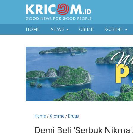
HOME
NEWS
CRIME
X-CRIME
Home
/
X-crime
/
Drugs
Demi Beli 'Serbuk Nikma