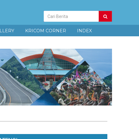
Pencarian
Berita
LLERY
KRICOM CORNER
INDEX