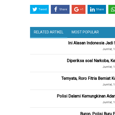
Tweet
Share
+1
Share
RELATED ARTIKEL
MOST POPULAR
Ini Alasan Indonesia Jad
Jum'at, 1
Diperiksa soal Narkoba, Ke
Jum'at, 1
Ternyata, Roro Fitria Berniat
Jum'at, 1
Polisi Dalami Kemungkinan Ada
Jum'at, 1
Buron, Polisi Buru