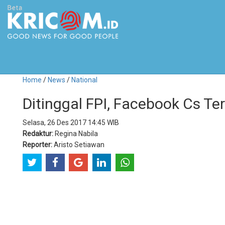
Home
/
News
/
National
Ditinggal FPI, Facebook Cs T
Selasa, 26 Des 2017 14:45 WIB
Redaktur:
Regina Nabila
Reporter:
Aristo Setiawan