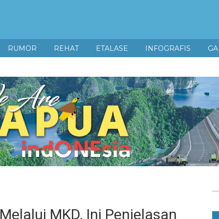
RUMOR
REHAT
ETALASE
INFOGRAFIS
GA
elalui MKD, Ini Penjelasan