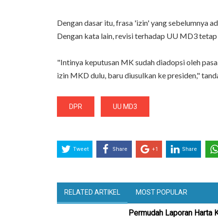
Dengan dasar itu, frasa 'izin' yang sebelumnya a
Dengan kata lain, revisi terhadap UU MD3 teta
"Intinya keputusan MK sudah diadopsi oleh pasal 
izin MKD dulu, baru diusulkan ke presiden," tand
DPR
UU MD3
Tweet
Share
+1
Share
RELATED ARTIKEL
MOST POPULAR
Permudah Laporan Harta 