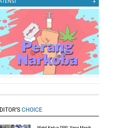
ATENSI
+
DITOR'S
CHOICE
Wakil Ketua DPR: Yang Masih