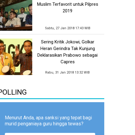
Muslim Terfavorit untuk Pilpres
2019
Sabtu, 27 Jan 2018 17:43 WIB
Sering Kritik Jokowi, Golkar
Heran Gerindra Tak Kunjung
Deklarasikan Prabowo sebagai
Capres
Rabu, 31 Jan 2018 13:32 WIB
POLLING
Menurut Anda, apa sanksi yang tepat bagi
murid penganiaya guru hingga tewas?