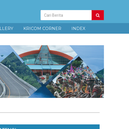
Pencarian
Berita
LLERY
KRICOM CORNER
INDEX