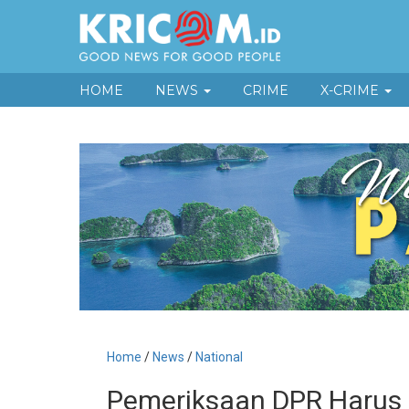
HOME
NEWS
CRIME
X-CRIME
Home
/
News
/
National
Pemeriksaan DPR Harus M