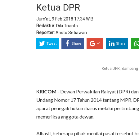
Ketua DPR
Jum'at, 9 Feb 2018 17:34 WIB
Redaktur:
Diki Trianto
Reporter:
Aristo Setiawan
Tweet
Share
+1
Share
Ketua DPR, Bambang S
KRICOM
- Dewan Perwakilan Rakyat (DPR) dan 
Undang Nomor 17 Tahun 2014 tentang MPR, DP
aparat penegak hukum harus melalui pertimb
memeriksa anggota dewan.
Alhasil, beberapa pihak menilai pasal tersebu