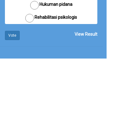
Hukuman pidana
Rehabilitasi psikologis
View Result
Vote