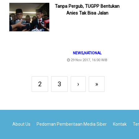
Tanpa Pergub, TUGPP Bentukan
Anies Tak Bisa Jalan
,
NEWS
NATIONAL
29 Nov 2017, 16:00 WIB
2
3
›
»
About Us
Pedoman Pemberitaan Media Siber
Kontak
Te