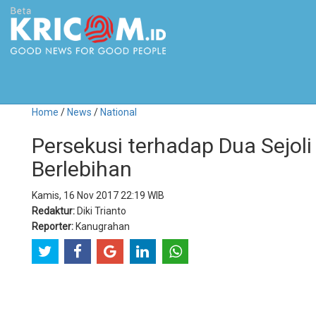
Home
/
News
/
National
Persekusi terhadap Dua Sejo
Berlebihan
Kamis, 16 Nov 2017 22:19 WIB
Redaktur:
Diki Trianto
Reporter:
Kanugrahan