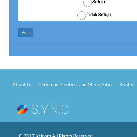
Setuju
Tidak Setuju
Vote
About Us
Pedoman Pemberitaan Media Siber
Kontak
© 2017 Kricom All Rights Reserved.