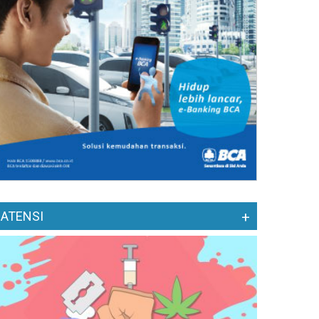
ATENSI
+