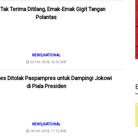
! Tak Terima Ditilang, Emak-Emak Gigit Tangan
Polantas
,
NEWS
NATIONAL
22 Feb 2018, 16:32 WIB
ies Ditolak Paspampres untuk Dampingi Jokowi
di Piala Presiden
,
NEWS
NATIONAL
18 Feb 2018, 17:12 WIB